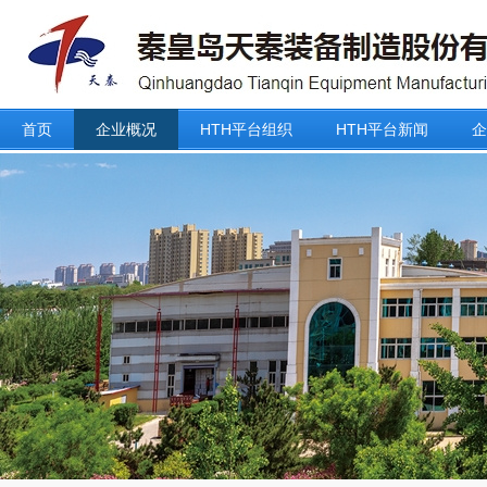
首页
企业概况
HTH平台组织
HTH平台新闻
企