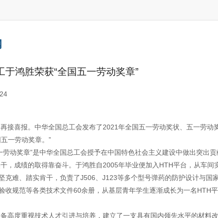
闻
工于鸿胜荣获“全国五一劳动奖章”
24
备再接喜报。中华全国总工会发布了
2021
年全国五一劳动奖状、五一劳动
国五一劳动奖章。
”
一劳动奖章”是中华全国总工会授予在中国特色社会主义建设中做出突出
实干，成绩的取得靠奋斗。于鸿胜自
2005
年毕业便加入HTH平台，从车
坚克难、踏实肯干，负责了
J506
、
J123
等多个型号弹药的防护设计与国
验收规范等各类技术文件
60
余册，从基层青年学生逐渐成长为一名HTH
装备高度重视技术人才引进与培养，建立了一支具有国内领先水平的材料