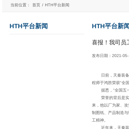
当前位置：
首页
/
HTH平台新闻
HTH平台新闻
HTH平台新
喜报！我司员
发布日期：2021-05-
日前，天秦装
程师于鸿胜荣获
“
全
据悉，“全国五
荣誉的背后是
来，他以厂为家、攻
制图纸、产品制造与
工精神。
近年来，天秦