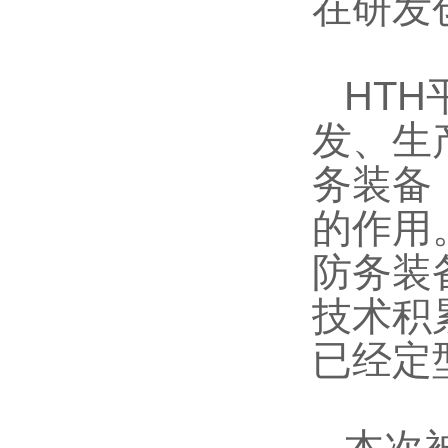
在研发
HT
发、生
务装备
的作用
防务装
技术积
已经定