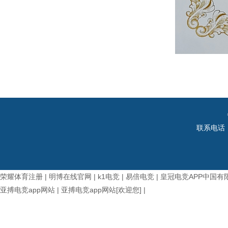
联系电话：0
荣耀体育注册
|
明博在线官网
|
k1电竞
|
易倍电竞
|
皇冠电竞APP中国有
亚搏电竞app网站
|
亚搏电竞app网站[欢迎您]
|