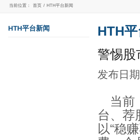
当前位置：
首页
/
HTH平台新闻
HTH
HTH平台新闻
警惕股
发布日期：
当前
台、荐
以“稳