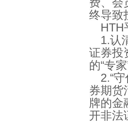
费、会
终导致
HT
1.
认
证券投
的“专
2.
“
券期货
牌的金
开非法