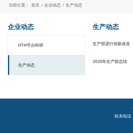
当前位置：
首页
/
企业动态
/
生产动态
企业动态
生产动态
生产部进行创新改造
HTH平台科研
2020年生产部总结
生产动态
联系电话：0