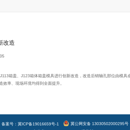
新改造
05
盖、J113箱盖、J123箱体箱盖模具进行创新改造，改造后销轴孔部位由
造效率、现场环境均得到全面提升。
冀公网安备 13030502000295号
备案号：冀ICP备19016659号-1